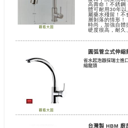
高壽命！不銹鋼 
體可耐用30年
屬藥水殘留！不
層剝落的情形！
時尚，加強自體
觀看大圖
硬度很高，耐久
圓弧管立式伸縮
省水起泡器採瑞士進口
縮龍頭
觀看大圖
台灣製 HBM 