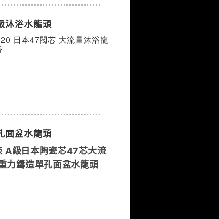
頂級沐浴水龍頭
120 日本47閥芯 大流量沐浴龍
浴
單孔面盆水龍頭
廠 A級日本陶瓷芯47芯大流
 重力鑄造單孔面盆水龍頭