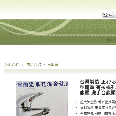
公司介紹
﹥
商品介紹
>
水龍頭
台灣製造 正47
型龍頭 有拉桿孔
龍頭 洗手台龍頭
超大流量款 低水壓推薦
真材實料 重量成分皆足
有拉桿孔 可適用拉桿落