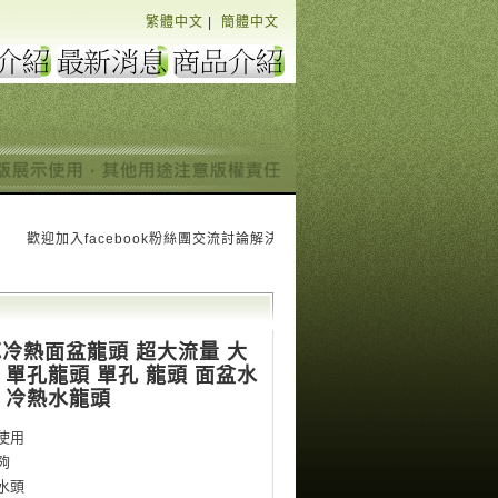
繁體中文
|
簡體中文
歡迎加入facebook粉絲團交流討論解決您水電問題大小事 也為我們加油打氣按個讚 "
芯冷熱面盆龍頭 超大流量 大
 單孔龍頭 單孔 龍頭 面盆水
 冷熱水龍頭
使用
夠
水頭