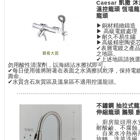
Caesar 凱撒 
溫控龍頭 恆塭龍
龍頭
▶銅材精緻鑄造
▶ 高級電鍍處理
▶耐久不易生鏽
▶高級精密陶瓷
✔表層電鍍之產
之地區。
觀看大圖
✔上述地區請挑
勿用酸性清潔劑，以海綿沾水擦拭即可。
✔每日使用後將附著在表面之水滴擦拭乾淨，保持電
壽命。
✔水質含石灰質區及溫泉區不適用控溫龍頭。
不鏽鋼 抽拉式龍
伸縮龍頭 鵝頸 
。廚房龍頭用水
耐酸鹼、不腐蝕
。自來水冷熱兩
旋轉，洗菜洗碗