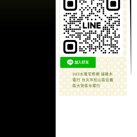
393水電宅修網 瑞峰水
電行 台北市松山區信義
區大安區水電行