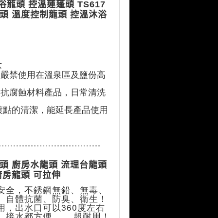
沐浴龍頭 控溫蓮蓬頭 TS617
頭 溫度控制龍頭 控溫沐浴
芯
品嚴禁使用在溫泉區及鹽份高
選抗腐蝕材料產品，日常清洗
鍍點的清潔，能延長產品使用
頭 廚房水龍頭 流理台龍頭
廚房龍頭 可拉伸
安全，不銹鋼無鉛、無毒、
、自體抗菌、防臭、衛生！ 
用，出水口可以360度左右
、接水都方便。 。超耐用！