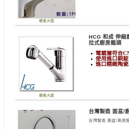
觀看大圖
HCG 和成 伸
拉式廚房龍頭
電鍍層符合C
使用進口銅錠
進口精緻陶瓷
觀看大圖
台灣製造 面盆/
台灣製造 面盆/廚房龍