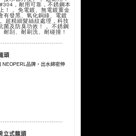
#304，耐用可靠，不銹鋼本
以上！ 。免電鍍、無電鍍重金
會有發黑、氧化銅綠、電鍍
 。超精細髮絲紋處理，科技
抗菌及防臭功效！ 。不銹鋼
、耐刮、耐刷洗、耐碰撞！
龍頭
 NEOPERL品牌，出水綿密伸
廚房立式龍頭