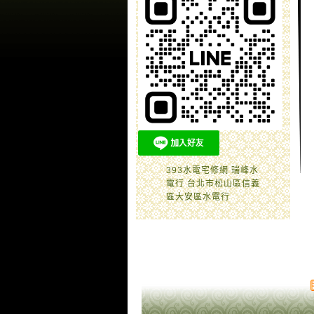
393水電宅修網 瑞峰水
電行 台北市松山區信義
區大安區水電行