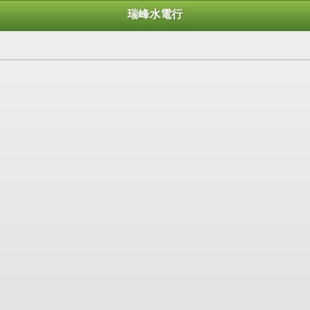
瑞峰水電行