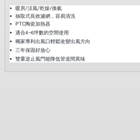
暖房/涼風/乾燥/換氣
抽取式長效濾網，容易清洗
PTC陶瓷加熱器
適合4~6坪數的空間使用
獨家專利出風口輕鬆改變出風方向
三年保固好放心
雙重逆止風門能降低管道間異味