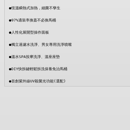
●恆溫瞬熱式加熱，細菌不孳生
●97%適裝率換蓋不必換馬桶
●人性化展開型操作面板
●獨立過濾水洗淨、男女專用洗淨噴嘴
●溫水SPA按摩洗淨、溫座座墊
●DIY快拆鍵輕鬆拆洗保養免治馬桶
●首創紫外線UV殺菌光功能(選配)