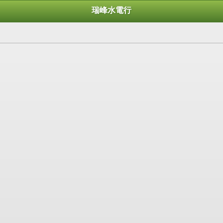
瑞峰水電行