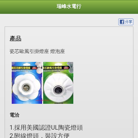
瑞峰水電行
產品
瓷芯歐風引掛燈座 燈泡座
電洽
1.採用美國認證UL陶瓷燈頭
2.附線燈頭，裝設方便