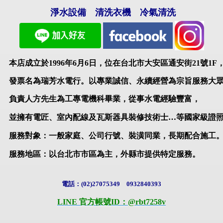
淨水設備
清洗衣機
冷氣清洗
本店成立於1996年6月6日，位在台北市大安區通安街
21
號
1F
發票名為瑞芳水電行。以專業誠信、
永續經營為宗旨服
務大
負責人方先生為工專電機科畢業，從事水電經驗豐富，
並擁有電匠、室內配線及瓦斯器具裝修技術士…等國家級證
服務對象：一般家庭、公司行號、裝潢同業，長期配合施工
服務地區：以
台北市市區為主，
外縣市提供特定服務。
電話：
(02)27075349 0932840393
LINE 官方帳號ID：@rbt7258v