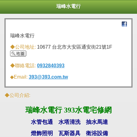
瑞峰水電行
瑞峰水電行
◆公司地址:
10677 台北市大安區通安街21號1F
◆聯絡電話:
0932840393
◆Email:
393@393.com.tw
◆公司介紹:
瑞峰水電行 393水電宅修網
水管包通 水塔清洗 抽水馬達
燈飾照明
瓦斯器具 衛浴設備