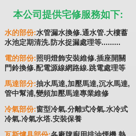
本公司提供宅修服務如下:
水的部份:
水管漏水換修.通水管.大樓蓄
水池定期清洗.防水捉漏處理等.........
電的部份:
照明燈飾安裝維修.插座開關
門鈴換修.配電源線網路線.跳電處理等
馬達部分:
抽水馬達,加壓馬達,沉水馬達,
管中幫浦,變頻加壓馬達專業維修
冷氣部份:
窗型冷氣.分離式冷氣.水冷式
冷氣.冷氣水塔.安裝保養
瓦斯爐具部份:
各廠牌廚用排油煙機.熱