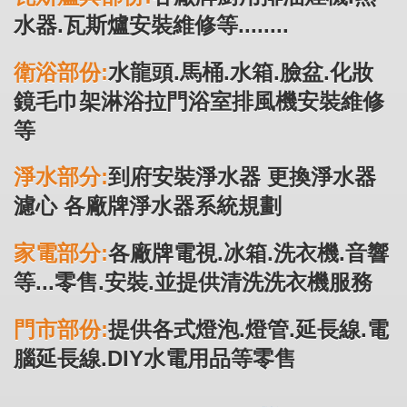
水器.瓦斯爐安裝維修等........
衛浴部份:
水龍頭.馬桶.水箱.臉盆.化妝
鏡毛巾架淋浴拉門浴室排風機安裝維修
等
淨水部分:
到府安裝淨水器 更換淨水器
濾心 各廠牌淨水器系統規劃
家電部分:
各廠牌電視.冰箱.洗衣機.音響
等...零售.安裝.並提供清洗洗衣機服務
門市部份:
提供各式燈泡.燈管.延長線.電
腦延長線.DIY水電用品等零售